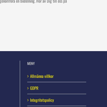
genomföra en bodelning. Hör av Dig till oss på
MENY
Allmänna villkor
GDPR
Integritetspolicy