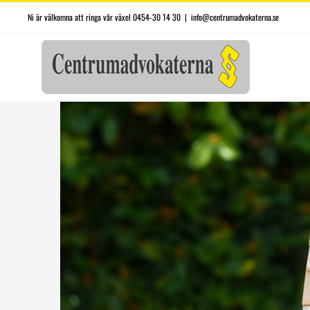
Fortsätt
Ni är välkomna att ringa vår växel 0454-30 14 30
|
info@centrumadvokaterna.se
till
innehållet