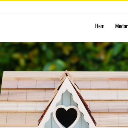
Hem
Medar