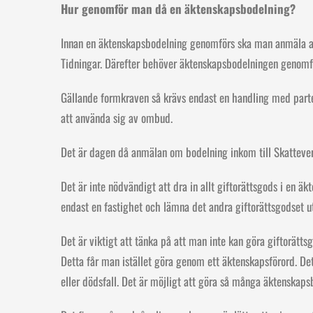
Hur genomför man då en äktenskapsbodelning?
Innan en äktenskapsbodelning genomförs ska man anmäla att
Tidningar. Därefter behöver äktenskapsbodelningen genomför
Gällande formkraven så krävs endast en handling med parter
att använda sig av ombud.
Det är dagen då anmälan om bodelning inkom till Skatteve
Det är inte nödvändigt att dra in allt giftorättsgods i en ä
endast en fastighet och lämna det andra giftorättsgodset u
Det är viktigt att tänka på att man inte kan göra giftorät
Detta får man istället göra genom ett äktenskapsförord. De
eller dödsfall. Det är möjligt att göra så många äktenskap