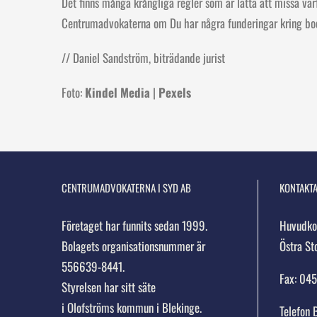
Det finns många krångliga regler som är lätta att missa va
Centrumadvokaterna om Du har några funderingar kring bodel
// Daniel Sandström, biträdande jurist
Foto:
Kindel Media
|
Pexels
CENTRUMADVOKATERNA I SYD AB
KONTAKTA
Företaget har funnits sedan 1999.
Huvudkon
Bolagets organisationsnummer är
Östra St
556639-8441.
Fax: 04
Styrelsen har sitt säte
i Olofströms kommun i Blekinge.
Telefon 