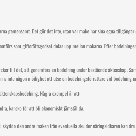
arna gemensamt. Det gör det inte, utan var make har sina egna tillgångar
omförs som giftorättsgodset delas upp mellan makarna. Efter bodelningen 
cker till det, att genomföra en bodelning under bestående äktenskap. Sam
nns inte någon möjlighet att utse en bodelningsförrättare vid bodelning 
n äktenskapsbodelning. Några exempel är att:
dra, kanske för att bli ekonomiskt jämställda.
 skydda den andre maken från eventuella skulder näringsidkaren kan dra p