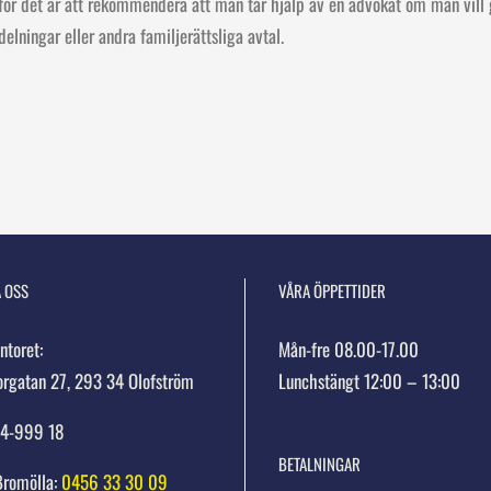
rför det är att rekommendera att man tar hjälp av en advokat om man vill 
ningar eller andra familjerättsliga avtal.
 OSS
VÅRA ÖPPETTIDER
toret:
Mån-fre 08.00-17.00
orgatan 27, 293 34 Olofström
Lunchstängt 12:00 – 13:00
54-999 18
BETALNINGAR
Bromölla:
0456 33 30 09