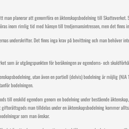
 man planerar att genomföra en äktenskapsbodelning till Skatteverket. S
as inom rimlig tid med hänsyn till tredjemansintressen, men det finns ing
nas underskrifter. Det finns inga krav på bevittning och man behöver inte
rket som är utgångspunkten för beräkningen av egendoms- och skuldförhå
ktenskapsbodelning, utan även en partiell (delvis) bodelning är möjlig (NJA 
tanför bodelningen.
tsgods till enskild egendom genom en bodelning under bestående äktenskap
t giftorättsgods man tilldelas under en äktenskapsbodelning kommer allts
sbodelningar som man önskar.