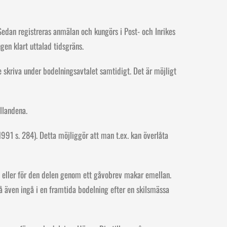
edan registreras anmälan och kungörs i Post- och Inrikes
en klart uttalad tidsgräns.
 skriva under bodelningsavtalet samtidigt. Det är möjligt
llandena.
1991 s. 284). Detta möjliggör att man t.ex. kan överlåta
, eller för den delen genom ett gåvobrev makar emellan.
å även ingå i en framtida bodelning efter en skilsmässa